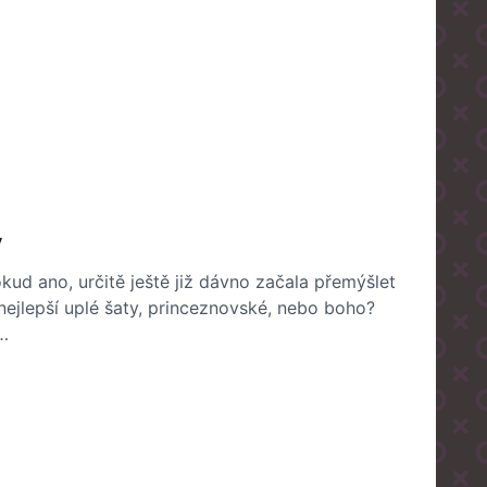
y
kud ano, určitě ještě již dávno začala přemýšlet
 nejlepší uplé šaty, princeznovské, nebo boho?
…