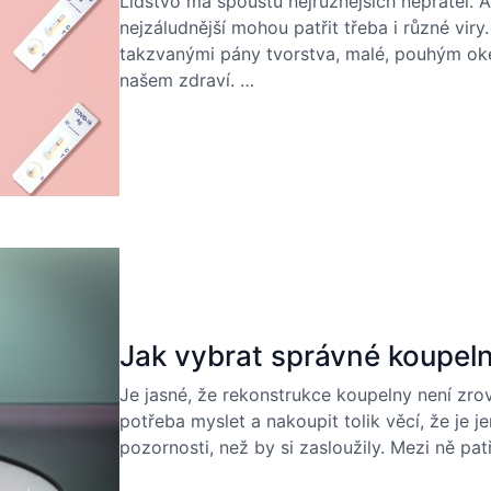
Lidstvo má spoustu nejrůznějších nepřátel. 
nejzáludnější mohou patřit třeba i různé viry
takzvanými pány tvorstva, malé, pouhým ok
našem zdraví. …
Jak vybrat správné koupeln
Je jasné, že rekonstrukce koupelny není zro
potřeba myslet a nakoupit tolik věcí, že je
pozornosti, než by si zasloužily. Mezi ně pat