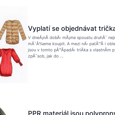
Vyplatí se objednávat tričk
V dneÅ¡nÃ­ dobÄ› mÃ¡me spoustu druhÅ¯ nej
mÅ¯Å¾eme koupit. A mezi nÄ› patÅ™Ã­ i oble
jsou v tomto pÅ™Ã­padÄ› triÄka s vlastnÃ­m
zpÅ¯sob, jak do …
PPR materiál jsou polypro