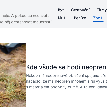
Byt
Cestování
Firmy
jímaje. A pokud se nechcete
Muži
Peníze
Zboží
 od něj ochraňovat moudrostí.
Kde všude se hodí neopre
Někdo má neoprenové oblečení spojené přev
napadlo, že má neopren mnohem širší využití
s materiálem podobný gumě. A to není dale