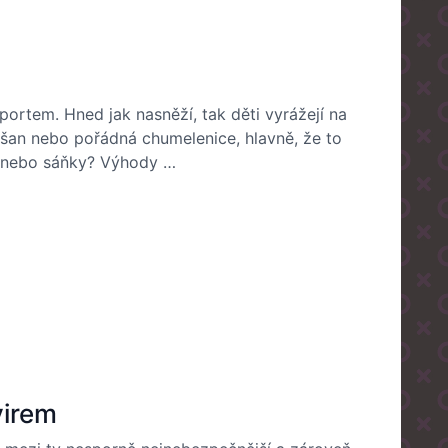
ortem. Hned jak nasněží, tak děti vyrážejí na
prašan nebo pořádná chumelenice, hlavně, že to
by nebo sáňky? Výhody …
virem