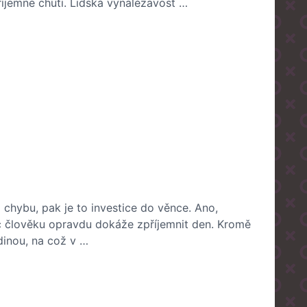
íjemné chuti. Lidská vynalézavost …
 chybu, pak je to investice do věnce. Ano,
c člověku opravdu dokáže zpříjemnit den. Kromě
dinou, na což v …