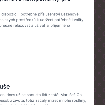
 dispozici i potřebné příslušenství Bazénové
chnických prostředků k udržení potřebné kvality
nečně relaxovat a užívat si příjemného
ruše
řen, dnes už se spousta lidí zeptá: Moruše? Co
ůsobu života, totiž začaly mizet mnohé rostliny,