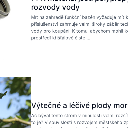
rozvody vody
Mít na zahradě funkční bazén vyžaduje mít k
příslušenství zahrnuje velmi široký záběr te
vody pro koupání. K tomu, abychom mohli ko
prostředí křišťálově čisté …
Výtečné a léčivé plody mo
Ač býval tento strom v minulosti velmi rozší
to je? V souvislosti s rozvojem městského zp