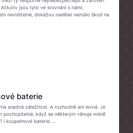
A mezi ty nesporně nejnebezpečnější a zároveň
. Ačkoliv jsou tyto ve srovnání s námi,
em neviditelné, dokážou nadělat nemálo škod na
ové baterie
vna snadná záležitost. A rozhodně ani levná. Je
 jen pochopitelné, když se některým věnuje méně
ří i koupelnové baterie. …