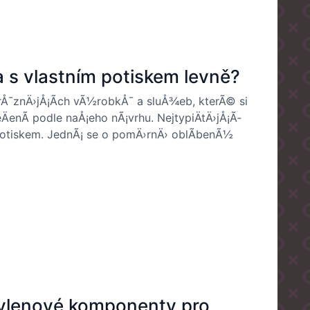
a s vlastním potiskem levně?
rÅ¯znÄ›jÅ¡Ã­ch vÃ½robkÅ¯ a sluÅ¾eb, kterÃ© si
ÄenÃ­ podle naÅ¡eho nÃ¡vrhu. NejtypiÄtÄ›jÅ¡Ã­
 potiskem. JednÃ¡ se o pomÄ›rnÄ› oblÃ­benÃ½
pylenové komponenty pro