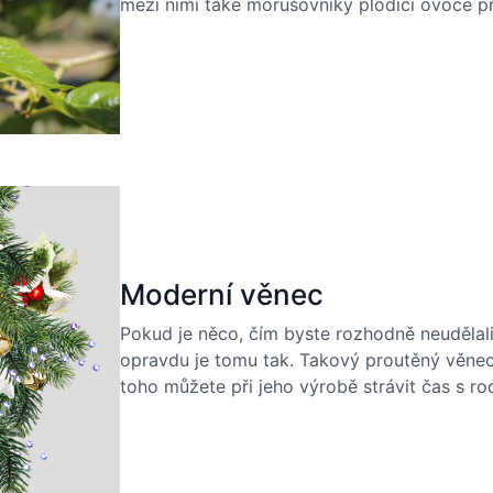
mezi nimi také morušovníky plodící ovoce př
Moderní věnec
Pokud je něco, čím byste rozhodně neudělali
opravdu je tomu tak. Takový proutěný věne
toho můžete při jeho výrobě strávit čas s ro