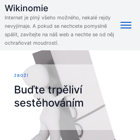
Skip
Wikinomie
to
Internet je plný všeho možného, nekalé rejdy
content
nevyjímaje. A pokud se nechcete pomyslně
spálit, zavítejte na náš web a nechte se od něj
ochraňovat moudrostí.
ZBOŽÍ
Buďte trpěliví
sestěhováním