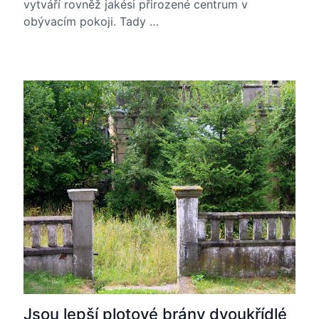
vytváří rovněž jakési přirozené centrum v
obývacím pokoji. Tady …
Jsou lepší plotové brány dvoukřídlé