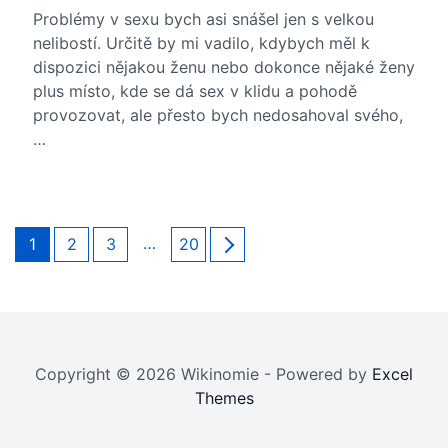
Problémy v sexu bych asi snášel jen s velkou
nelibostí. Určitě by mi vadilo, kdybych měl k
dispozici nějakou ženu nebo dokonce nějaké ženy
plus místo, kde se dá sex v klidu a pohodě
provozovat, ale přesto bych nedosahoval svého,
…
Stránkování
Page
Page
Page
…
Page
1
2
3
20
příspěvků
Copyright © 2026 Wikinomie - Powered by
Excel
Themes