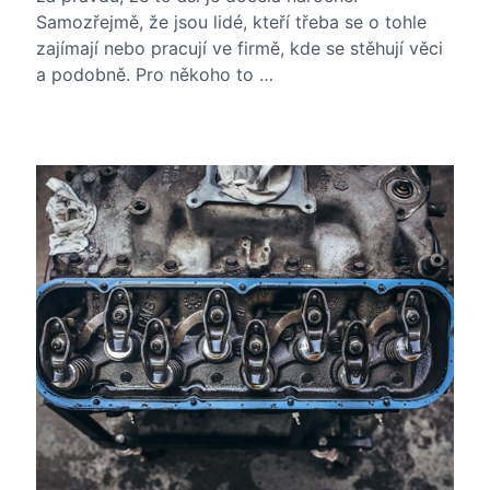
Samozřejmě, že jsou lidé, kteří třeba se o tohle
zajímají nebo pracují ve firmě, kde se stěhují věci
a podobně. Pro někoho to …