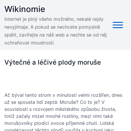
Skip
Wikinomie
to
content
Internet je plný všeho možného, nekalé rejdy
nevyjímaje. A pokud se nechcete pomyslně
spálit, zavítejte na náš web a nechte se od něj
ochraňovat moudrostí.
Výtečné a léčivé plody moruše
Ač býval tento strom v minulosti velmi rozšířen, dnes
už se spousta lidí zeptá: Moruše? Co to je? V
souvislosti s rozvojem městského způsobu života,
totiž začaly mizet mnohé rostliny, mezi nimi také
morušovníky plodící ovoce příjemné chuti. Lidská
vynalézavost těchto plodů využila v kuchyni jako