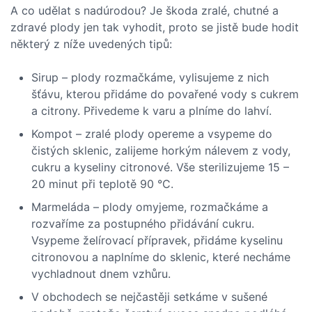
A co udělat s nadúrodou? Je škoda zralé, chutné a
zdravé plody jen tak vyhodit, proto se jistě bude hodit
některý z níže uvedených tipů:
Sirup – plody rozmačkáme, vylisujeme z nich
šťávu, kterou přidáme do povařené vody s cukrem
a citrony. Přivedeme k varu a plníme do lahví.
Kompot – zralé plody opereme a vsypeme do
čistých sklenic, zalijeme horkým nálevem z vody,
cukru a kyseliny citronové. Vše sterilizujeme 15 –
20 minut při teplotě 90 °C.
Marmeláda – plody omyjeme, rozmačkáme a
rozvaříme za postupného přidávání cukru.
Vsypeme želírovací přípravek, přidáme kyselinu
citronovou a naplníme do sklenic, které necháme
vychladnout dnem vzhůru.
V obchodech se nejčastěji setkáme v sušené