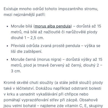
Existuje mnoho odrůd tohoto impozantního stromu,
mezi nejznámější patří:
Moruše bílá (
morus alba pendula
) – dorůstá až 15
metrů, má bílé až nažloutlé či narůžovělé plody
dlouhé 1 – 2,5 cm.
Převislá odrůda zvaná prostě pendula – výška se
liší dle zaštěpení.
Moruše černá (morus nigra) – dorůstá výšky až 15
metrů, plod je tmavě červený až černý, dlouhý 2 –
3 cm.
Kromě skvělé chuti sloužily (a stále ještě slouží) plody
také v léčitelství. Dokážou například odstranit bolesti
v krku a usnadnit vykašlávání při chřipce nebo
pomáhají vyprazdňování střev při zácpě. Obsahově
jsou velmi bohaté – najdeme zde vitamin C, E, skupiny