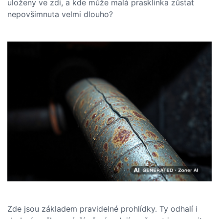
uloženy ve zdi, a kde může malá prasklinka zůstat
nepovšimnuta velmi dlouho?
Zde jsou základem pravidelné prohlídky. Ty odhalí i