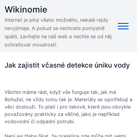
Skip
Wikinomie
to
content
Internet je plný všeho možného, nekalé rejdy
nevyjímaje. A pokud se nechcete pomyslně
spálit, zavítejte na náš web a nechte se od něj
ochraňovat moudrostí.
Jak zajistit včasné detekce úniku vody
Všichni máme rádi, když vše funguje tak, jak má.
Bohužel, ne vždy tomu tak je. Materiály se opotřebují a
věci doslouží. To platí i pro takové, které jsou obvykle
považovány prakticky za věčné, jako je například
vodovodní či odpadní potrubí.
Není asi třeba říkat, že prasklina zde může mít velmi