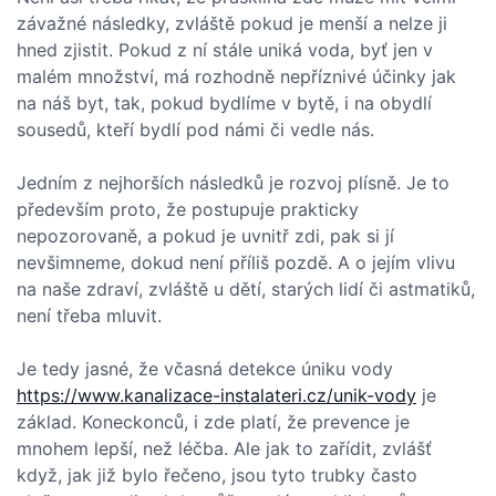
závažné následky, zvláště pokud je menší a nelze ji
hned zjistit. Pokud z ní stále uniká voda, byť jen v
malém množství, má rozhodně nepříznivé účinky jak
na náš byt, tak, pokud bydlíme v bytě, i na obydlí
sousedů, kteří bydlí pod námi či vedle nás.
Jedním z nejhorších následků je rozvoj plísně. Je to
především proto, že postupuje prakticky
nepozorovaně, a pokud je uvnitř zdi, pak si jí
nevšimneme, dokud není příliš pozdě. A o jejím vlivu
na naše zdraví, zvláště u dětí, starých lidí či astmatiků,
není třeba mluvit.
Je tedy jasné, že včasná detekce úniku vody
https://www.kanalizace-instalateri.cz/unik-vody
je
základ. Koneckonců, i zde platí, že prevence je
mnohem lepší, než léčba. Ale jak to zařídit, zvlášť
když, jak již bylo řečeno, jsou tyto trubky často