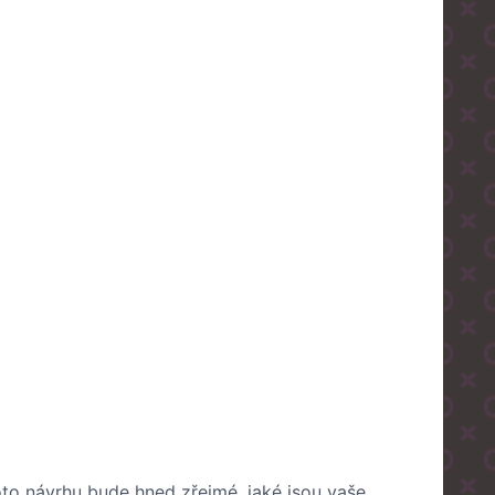
to návrhu bude hned zřejmé, jaké jsou vaše