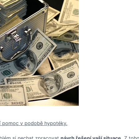
ní pomoc v podobě hypotéky.
oblém si nechat zpracovat
návrh řešení vaší situace.
Z toho