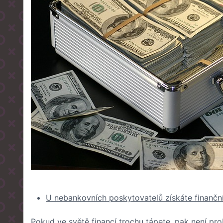
U nebankovních poskytovatelů získáte finanč
Pokud ve světě financí trochu tápete, pak není pr