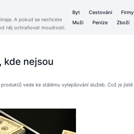
Byt
Cestování
Firmy
jímaje. A pokud se nechcete
Muži
Peníze
Zboží
 od něj ochraňovat moudrostí.
, kde nejsou
produktů vede ke stálému vylepšování služeb. Což je jistě 