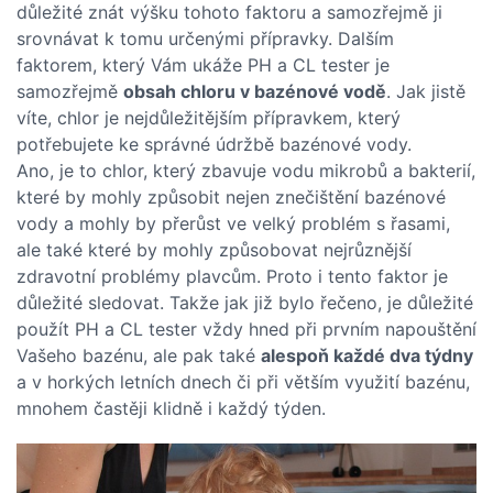
důležité znát výšku tohoto faktoru a samozřejmě ji
srovnávat k tomu určenými přípravky. Dalším
faktorem, který Vám ukáže PH a CL tester je
samozřejmě
obsah chloru v bazénové vodě
. Jak jistě
víte, chlor je nejdůležitějším přípravkem, který
potřebujete ke správné údržbě bazénové vody.
Ano, je to chlor, který zbavuje vodu mikrobů a bakterií,
které by mohly způsobit nejen znečištění bazénové
vody a mohly by přerůst ve velký problém s řasami,
ale také které by mohly způsobovat nejrůznější
zdravotní problémy plavcům. Proto i tento faktor je
důležité sledovat. Takže jak již bylo řečeno, je důležité
použít
PH a CL tester
vždy hned při prvním napouštění
Vašeho bazénu, ale pak také
alespoň každé dva týdny
a v horkých letních dnech či při větším využití bazénu,
mnohem častěji klidně i každý týden.