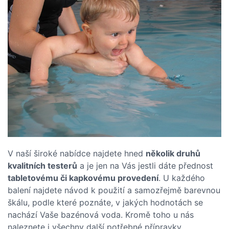
V naší široké nabídce najdete hned
několik druhů
kvalitních testerů
a je jen na Vás jestli dáte přednost
tabletovému či kapkovému provedení
. U každého
balení najdete návod k použití a samozřejmě barevnou
škálu, podle které poznáte, v jakých hodnotách se
nachází Vaše bazénová voda. Kromě toho u nás
naleznete i všechny další potřebné přípravky