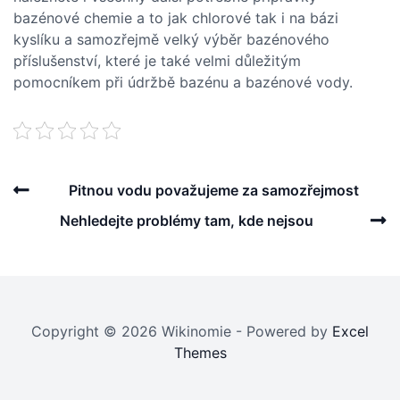
bazénové chemie a to jak chlorové tak i na bázi
kyslíku a samozřejmě velký výběr bazénového
příslušenství, které je také velmi důležitým
pomocníkem při údržbě bazénu a bazénové vody.
Post
Previous
Pitnou vodu považujeme za samozřejmost
navigation
Post
N
Nehledejte problémy tam, kde nejsou
P
Copyright © 2026 Wikinomie - Powered by
Excel
Themes