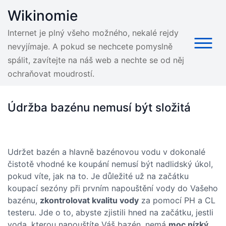
Skip
Wikinomie
to
content
Internet je plný všeho možného, nekalé rejdy
nevyjímaje. A pokud se nechcete pomyslně
spálit, zavítejte na náš web a nechte se od něj
ochraňovat moudrostí.
Údržba bazénu nemusí být složitá
Udržet bazén a hlavně bazénovou vodu v dokonalé
čistotě vhodné ke koupání nemusí být nadlidský úkol,
pokud víte, jak na to. Je důležité už na začátku
koupací sezóny při prvním napouštění vody do Vašeho
bazénu,
zkontrolovat kvalitu vody
za pomocí PH a CL
testeru. Jde o to, abyste zjistili hned na začátku, jestli
voda, kterou napouštíte Váš bazén, nemá
moc nízký