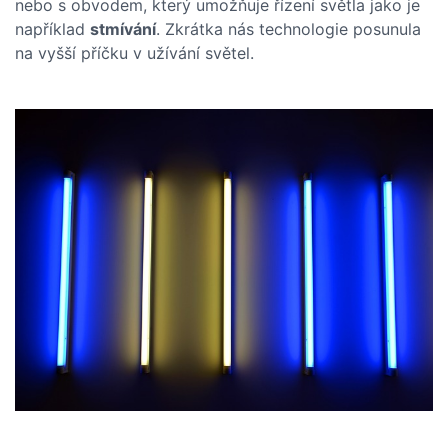
nebo s obvodem, který umožňuje řízení světla jako je
například
stmívání
. Zkrátka nás technologie posunula
na vyšší příčku v užívání světel.