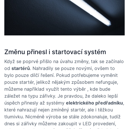
Změnu přinesl i startovací systém
Když se poprvé přišlo na úvahu změny, tak se začínalo
od
startérů
. Nahradily se pouze novými, ovšem to
bylo pouze dílčí řešení. Pokud potřebujeme vyměnit
pouze startér, jelikož nějakým způsobem nefunguje,
můžeme například využít tento výběr
, kde bude
záležet na typu zářivky. Je pravdou, že daleko lepší
úspěch přinesly až systémy
elektrického předřadníku
,
které nahrazují nejen zmíněný startér, ale i těžkou
tlumivku. Nicméně výroba se stále zdokonaluje, tudíž
dnes si zářivky můžeme zakoupit v LED provedení,