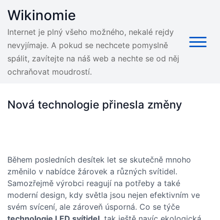
Skip
Wikinomie
to
content
Internet je plný všeho možného, nekalé rejdy
nevyjímaje. A pokud se nechcete pomyslně
spálit, zavítejte na náš web a nechte se od něj
ochraňovat moudrostí.
Nová technologie přinesla změny
Během posledních desítek let se skutečně mnoho
změnilo v nabídce žárovek a různých svítidel.
Samozřejmě výrobci reagují na potřeby a také
moderní design, kdy světla jsou nejen efektivním ve
svém svícení, ale zároveň úsporná. Co se týče
technologie LED svítidel
, tak ještě navíc ekologická.