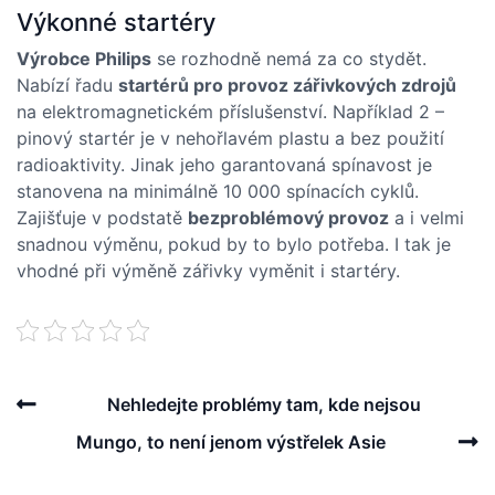
Výkonné startéry
Výrobce Philips
se rozhodně nemá za co stydět.
Nabízí řadu
startérů pro provoz zářivkových zdrojů
na elektromagnetickém příslušenství. Například 2 –
pinový startér je v nehořlavém plastu a bez použití
radioaktivity. Jinak jeho garantovaná spínavost je
stanovena na minimálně 10 000 spínacích cyklů.
Zajišťuje v podstatě
bezproblémový provoz
a i velmi
snadnou výměnu, pokud by to bylo potřeba. I tak je
vhodné při výměně zářivky vyměnit i startéry.
Post
Previous
Nehledejte problémy tam, kde nejsou
navigation
Post
N
Mungo, to není jenom výstřelek Asie
P