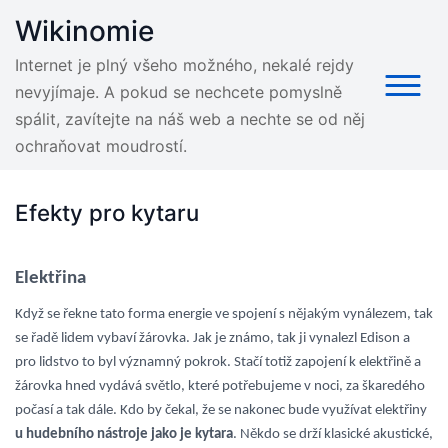
Skip
Wikinomie
to
content
Internet je plný všeho možného, nekalé rejdy
nevyjímaje. A pokud se nechcete pomyslně
spálit, zavítejte na náš web a nechte se od něj
ochraňovat moudrostí.
Efekty pro kytaru
Elektřina
Když se řekne tato forma energie ve spojení s nějakým vynálezem, tak
se řadě lidem vybaví žárovka. Jak je známo, tak ji vynalezl Edison a
pro lidstvo to byl významný pokrok. Stačí totiž zapojení k elektřině a
žárovka hned vydává světlo, které potřebujeme v noci, za škaredého
počasí a tak dále. Kdo by čekal, že se nakonec bude využívat elektřiny
u hudebního nástroje jako je kytara
. Někdo se drží klasické akustické,