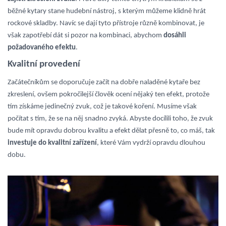
běžné kytary stane hudební nástroj, s kterým můžeme klidně hrát
rockové skladby. Navíc se dají tyto přístroje různě kombinovat, je
však zapotřebí dát si pozor na kombinaci, abychom
dosáhli
požadovaného efektu
.
Kvalitní provedení
Začátečníkům se doporučuje začít na dobře naladěné kytaře bez
zkreslení, ovšem pokročilejší člověk ocení nějaký ten efekt, protože
tím získáme jedinečný zvuk, což je takové koření. Musíme však
počítat s tím, že se na něj snadno zvyká. Abyste docílili toho, že zvuk
bude mít opravdu dobrou kvalitu a efekt dělat přesně to, co máš, tak
investuje do kvalitní zařízení
, které Vám vydrží opravdu dlouhou
dobu.