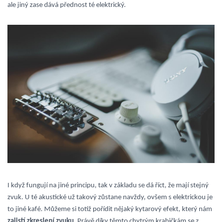
ale jiný zase dává přednost té elektrický.
I když fungují na jiné principu, tak v základu se dá říct, že mají stejný
zvuk. U té akustické už takový zůstane navždy, ovšem s elektrickou je
to jiné kafé. Můžeme si totiž pořídit nějaký kytarový efekt, který nám
zajistí zkreslení zvuku
. Právě díky těmto chytrým krabičkám se z