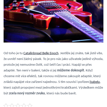
Od toho je tu
Catalinbread Belle Epoch
. Jestliže jej znáte, tak jistě víte,
že uvnitř není žádný pásek. To je pro nás jako uživatele jedině výhoda,
protože jej nemusíme čistit, což šetří čas i práci. Napájí se přes
adaptér. Ten není v balení, takže si jej
můžeme dokoupit
. Když
chceme mít více efektů, tak rovnou můžeme zakoupit adaptér, který
zvládá napájet více zařízení najednou. S tím souvisí i pořízení
kabelu
,
který zajistí propojení mezi jednotlivými krabičkami. Výsledkem může
být
zcela nový rozměr zvuku
, který nás bude bavit.