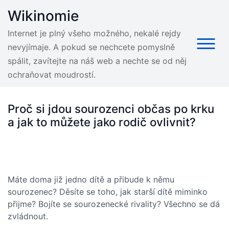
Skip
Wikinomie
to
content
Internet je plný všeho možného, nekalé rejdy
nevyjímaje. A pokud se nechcete pomyslně
spálit, zavítejte na náš web a nechte se od něj
ochraňovat moudrostí.
Proč si jdou sourozenci občas po krku
a jak to můžete jako rodič ovlivnit?
Máte doma již jedno dítě a přibude k němu
sourozenec? Děsíte se toho, jak starší dítě miminko
přijme? Bojíte se sourozenecké rivality? Všechno se dá
zvládnout.