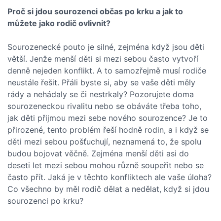
Proč si jdou sourozenci občas po krku a jak to
můžete jako rodič ovlivnit?
Sourozenecké pouto je silné, zejména když jsou děti
větší. Jenže menší děti si mezi sebou často vytvoří
denně nejeden konflikt. A to samozřejmě musí rodiče
neustále řešit. Přáli byste si, aby se vaše děti měly
rády a nehádaly se či nestrkaly? Pozorujete doma
sourozeneckou rivalitu nebo se obáváte třeba toho,
jak děti přijmou mezi sebe nového sourozence? Je to
přirozené, tento problém řeší hodně rodin, a i když se
děti mezi sebou pošťuchují, neznamená to, že spolu
budou bojovat věčně. Zejména menší děti asi do
deseti let mezi sebou mohou různě soupeřit nebo se
často přít. Jaká je v těchto konfliktech ale vaše úloha?
Co všechno by měl rodič dělat a nedělat, když si jdou
sourozenci po krku?