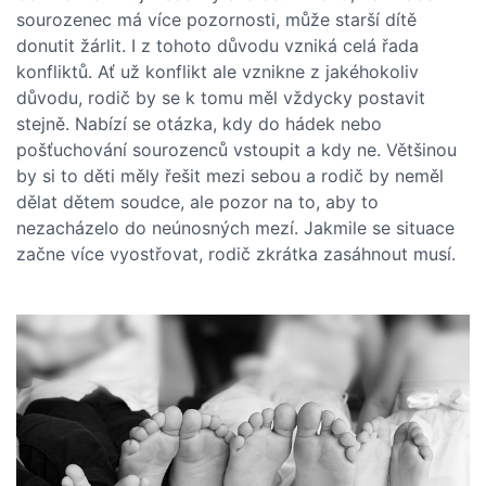
sourozenec má více pozornosti, může starší dítě
donutit žárlit. I z tohoto důvodu vzniká celá řada
konfliktů. Ať už konflikt ale vznikne z jakéhokoliv
důvodu, rodič by se k tomu měl vždycky postavit
stejně. Nabízí se otázka, kdy do hádek nebo
pošťuchování sourozenců vstoupit a kdy ne. Většinou
by si to děti měly řešit mezi sebou a rodič by neměl
dělat dětem soudce, ale pozor na to, aby to
nezacházelo do neúnosných mezí. Jakmile se situace
začne více vyostřovat, rodič zkrátka zasáhnout musí.