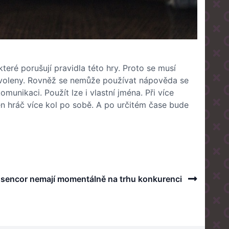
eré porušují pravidla této hry. Proto se musí
ovoleny. Rovněž se nemůže používat nápověda se
munikaci. Použít lze i vlastní jména. Při více
en hráč více kol po sobě. A po určitém čase bude
Next
 sencor nemají momentálně na trhu konkurenci
Post