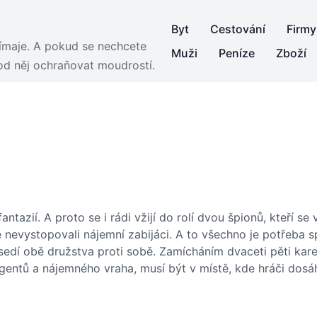
Byt
Cestování
Firmy
jímaje. A pokud se nechcete
Muži
Peníze
Zboží
 od něj ochraňovat moudrostí.
fantazií. A proto se i rádi vžijí do rolí dvou špionů, kteří
 nevystopovali nájemní zabijáci. A to všechno je potřeba s
tě sedí obě družstva proti sobě. Zamícháním dvaceti pěti kar
gentů a nájemného vraha, musí být v místě, kde hráči dosáh