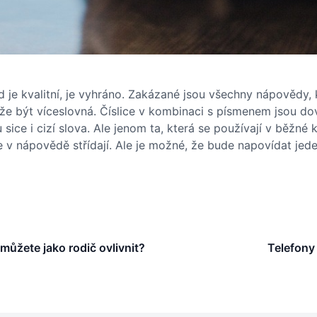
e kvalitní, je vyhráno. Zakázané jsou všechny nápovědy, kt
e být víceslovná. Číslice v kombinaci s písmenem jsou d
ce i cizí slova. Ale jenom ta, která se používají v běžné ko
e v nápovědě střídají. Ale je možné, že bude napovídat jed
 můžete jako rodič ovlivnit?
Telefony