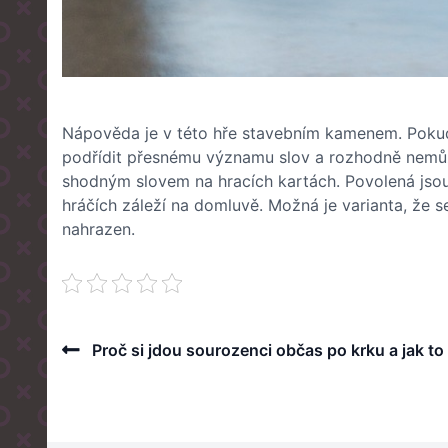
Nápověda je v této hře stavebním kamenem. Pokud j
podřídit přesnému významu slov a rozhodně nemůž
shodným slovem na hracích kartách. Povolená jsou si
hráčích záleží na domluvě. Možná je varianta, že s
nahrazen.
Post
Previous
Proč si jdou sourozenci občas po krku a jak to
Post
navigation