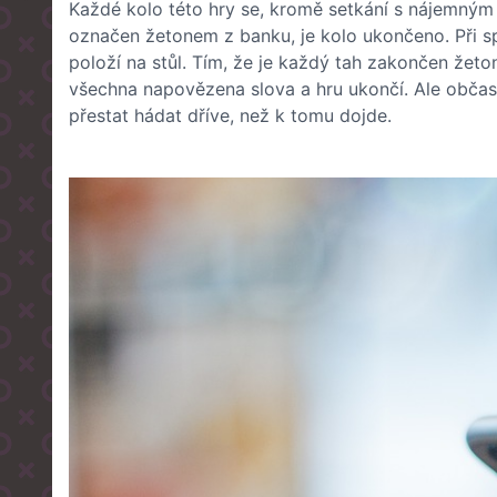
Každé kolo této hry se, kromě setkání s nájemným
označen žetonem z banku, je kolo ukončeno. Při s
položí na stůl. Tím, že je každý tah zakončen žeto
všechna napovězena slova a hru ukončí. Ale občas s
přestat hádat dříve, než k tomu dojde.