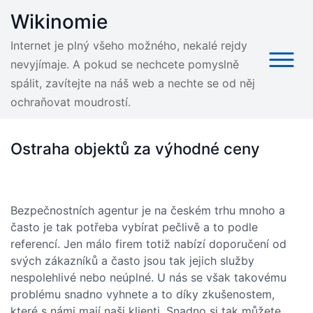
Skip
Wikinomie
to
content
Internet je plný všeho možného, nekalé rejdy
nevyjímaje. A pokud se nechcete pomyslně
spálit, zavítejte na náš web a nechte se od něj
ochraňovat moudrostí.
Ostraha objektů za výhodné ceny
Bezpečnostních agentur je na českém trhu mnoho a
často je tak potřeba vybírat pečlivě a to podle
referencí. Jen málo firem totiž nabízí doporučení od
svých zákazníků a často jsou tak jejich služby
nespolehlivé nebo neúplné. U nás se však takovému
problému snadno vyhnete a to díky zkušenostem,
které s námi mají naši klienti. Snadno si tak můžete