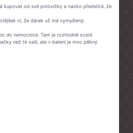
há kupovat od své polovičky a naoko předstírá, že
tějšek ví, že dárek už má vymyšlený.
ebo do nemocnice. Tam je rozhodně ocení.
ačky než té vaší, ale v balení je moc pěkný