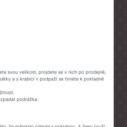
e svou velikost, projdete se v nich po prodejně,
zpátky a s krabicí v podpaží se hrnete k pokladně
žitosti.
rozpadat podrážka.
slím, že málokdo odejde s prázdnou. A ženy touží