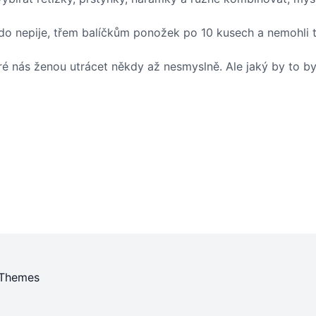
kdo nepije, třem balíčkům ponožek po 10 kusech a nemohli tam
teré nás ženou utrácet někdy až nesmyslně. Ale jaký by to 
 Themes