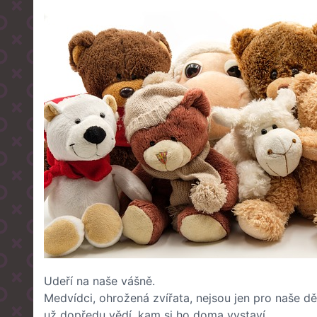
Udeří na naše vášně.
Medvídci, ohrožená zvířata, nejsou jen pro naše dě
už dopředu vědí, kam si ho doma vystaví.