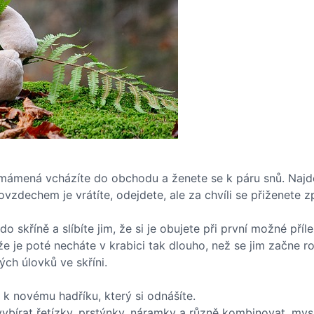
mámená vcházíte do obchodu a ženete se k páru snů. Najdet
ovzdechem je vrátíte, odejdete, ale za chvíli se přiženete 
o skříně a slíbíte jim, že si je obujete při první možné příle
, že je poté necháte v krabici tak dlouho, než se jim začne 
ch úlovků ve skříni.
 novému hadříku, který si odnášíte.
 vybírat řetízky, prstýnky, náramky a různě kombinovat, my