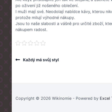
po oživení již nošeného oblečení.
I muži mají své. Neodolají nabídce kávy, kterou ni
protože milují výhodné nákupy.
Jsou to naše slabosti a vášně pro určité zboží, k
nákupem radost.
Post
Previous
Každý má svůj styl
Post
navigation
Copyright © 2026 Wikinomie - Powered by
Excel