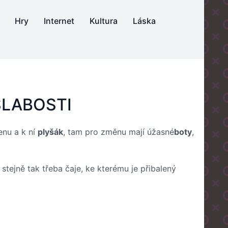
Hry
Internet
Kultura
Láska
SLABOSTI
enu a k ní
plyšák
, tam pro změnu mají úžasné
boty
,
stejně tak třeba čaje, ke kterému je přibalený