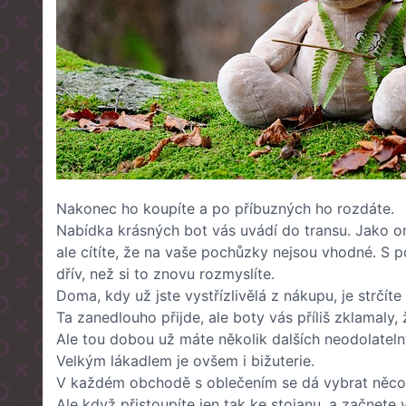
Nakonec ho koupíte a po příbuzných ho rozdáte.
Nabídka krásných bot vás uvádí do transu. Jako o
ale cítíte, že na vaše pochůzky nejsou vhodné. S p
dřív, než si to znovu rozmyslíte.
Doma, kdy už jste vystřízlivělá z nákupu, je strčíte d
Ta zanedlouho přijde, ale boty vás příliš zklamaly
Ale tou dobou už máte několik dalších neodolatelný
Velkým lákadlem je ovšem i bižuterie.
V každém obchodě s oblečením se dá vybrat něco k
Ale když přistoupíte jen tak ke stojanu, a začnete