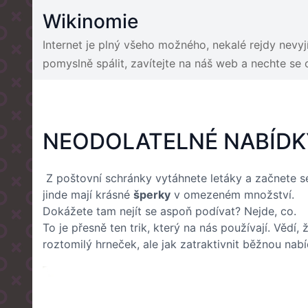
Skip
Wikinomie
to
content
Internet je plný všeho možného, nekalé rejdy nevy
pomyslně spálit, zavítejte na náš web a nechte se
NEODOLATELNÉ NABÍDK
Z poštovní schránky vytáhnete letáky a začnete se
jinde mají krásné
šperky
v omezeném množství.
Dokážete tam nejít se aspoň podívat? Nejde, co.
To je přesně ten trik, který na nás používají. Věd
roztomilý hrneček, ale jak zatraktivnit běžnou nab