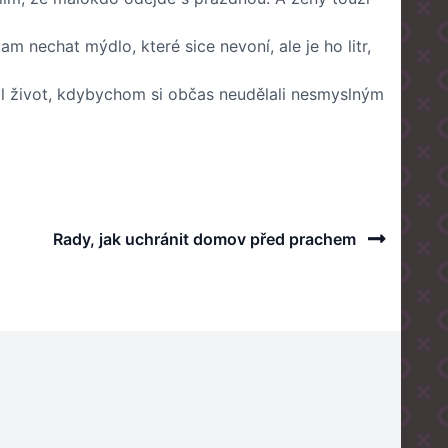
 nechat mýdlo, které sice nevoní, ale je ho litr,
byl život, kdybychom si občas neudělali nesmyslným
Next
Rady, jak uchránit domov před prachem
Post