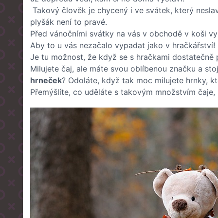
Takový člověk je chycený i ve svátek, který nesla
plyšák není to pravé.
Před vánočními svátky na vás v obchodě v koši vy
Aby to u vás nezačalo vypadat jako v hračkářství!
Je tu možnost, že když se s hračkami dostatečně 
Milujete čaj, ale máte svou oblíbenou značku a sto
hrneček
? Odoláte, když tak moc milujete hrnky, k
Přemýšlíte, co uděláte s takovým množstvím čaje, k