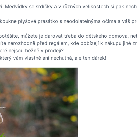
ví. Medvídky se srdíčky a v různých velikostech si pak nec
koukne plyšové prasátko s neodolatelnýma očima a váš pro
potěšíte, můžete je darovat třeba do dětského domova, n
jíte nerozhodně před regálem, kde pobízejí k nákupu jiné zn
teré nejsou běžně v prodeji?
terý vám vlastně ani nechutná, ale ten dárek!