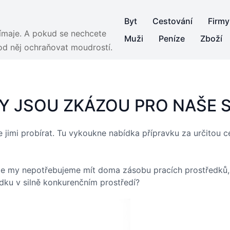
Byt
Cestování
Firmy
jímaje. A pokud se nechcete
Muži
Peníze
Zboží
 od něj ochraňovat moudrostí.
Y JSOU ZKÁZOU PRO NAŠE 
 jimi probírat. Tu vykoukne nabídka přípravku za určitou c
í, že my nepotřebujeme mít doma zásobu pracích prostředků, 
ídku v silně konkurenčním prostředí?