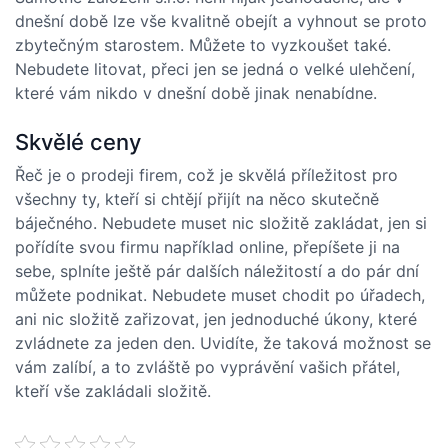
dnešní době lze vše kvalitně obejít a vyhnout se proto
zbytečným starostem. Můžete to vyzkoušet také.
Nebudete litovat, přeci jen se jedná o velké ulehčení,
které vám nikdo v dnešní době jinak nenabídne.
Skvělé ceny
Řeč je o prodeji firem, což je skvělá příležitost pro
všechny ty, kteří si chtějí přijít na něco skutečně
báječného. Nebudete muset nic složitě zakládat, jen si
pořídíte svou firmu například online, přepíšete ji na
sebe, splníte ještě pár dalších náležitostí a do pár dní
můžete podnikat. Nebudete muset chodit po úřadech,
ani nic složitě zařizovat, jen jednoduché úkony, které
zvládnete za jeden den. Uvidíte, že taková možnost se
vám zalíbí, a to zvláště po vyprávění vašich přátel,
kteří vše zakládali složitě.