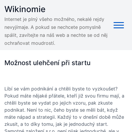
Skip
Wikinomie
to
content
Internet je plný všeho možného, nekalé rejdy
nevyjímaje. A pokud se nechcete pomyslně
spálit, zavítejte na náš web a nechte se od něj
ochraňovat moudrostí.
Možnost ulehčení při startu
Líbí se vám podnikání a chtěli byste to vyzkoušet?
Pokud máte nějaké přátele, kteří již svou firmu mají, a
chtěli byste se vydat po jejich vzoru, pak zkuste
podnikat. Není to nic, čeho byste se měli bát, když
máte nápad a strategii. Každý to v dnešní době může
zkusit, a to díky tomu, jak je jednoduchý start.
Samotné
založení s.r.o.
není nijak jednoduché, ale v