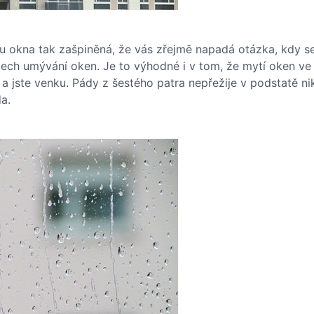
 okna tak zašpiněná, že vás zřejmě napadá otázka, kdy se
alech umývání oken. Je to výhodné i v tom, že mytí oken v
ích, a jste venku. Pády z šestého patra nepřežije v podstatě
a.