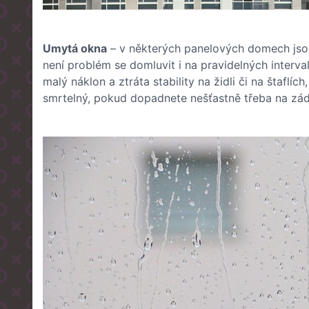
Umytá okna
– v některých panelových domech jsou
není problém se domluvit i na pravidelných interv
malý náklon a ztráta stability na židli či na štafl
smrtelný, pokud dopadnete nešťastně třeba na zád