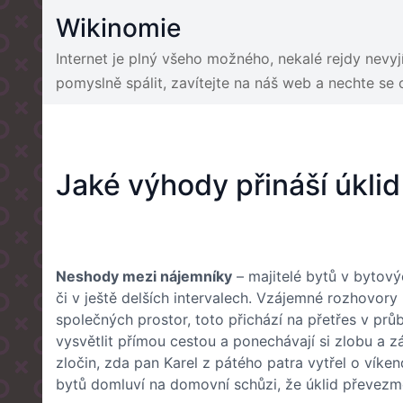
Skip
Wikinomie
to
content
Internet je plný všeho možného, nekalé rejdy nevy
pomyslně spálit, zavítejte na náš web a nechte se
Jaké výhody přináší úkli
Neshody mezi nájemníky
– majitelé bytů v bytovýc
či v ještě delších intervalech. Vzájemné rozhovo
společných prostor, toto přichází na přetřes v prů
vysvětlit přímou cestou a ponechávají si zlobu a zá
zločin, zda pan Karel z pátého patra vytřel o víke
bytů domluví na domovní schůzi, že úklid převezm