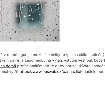
ž v domě figuruje mezi nájemníky rozpis na úklid společných
vém patře, a zapomenou na výtah, vstupní vestibul, kočárk
vých domů
profesionálům, od té doby pouze užíváte společn
mněl vytřít
https://www.pesweb.cz/cz/mazlici-majitele
podl