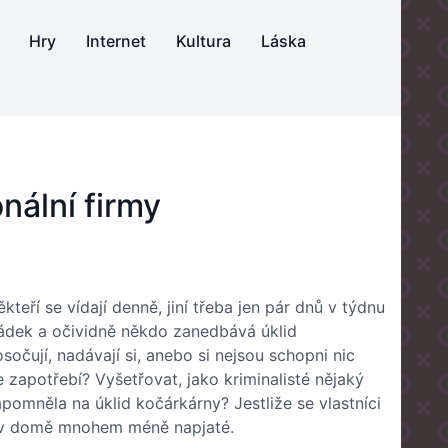
Hry
Internet
Kultura
Láska
nální firmy
teří se vídají denně, jiní třeba jen pár dnů v týdnu
řádek a očividně někdo zanedbává úklid
očují, nadávají si, anebo si nejsou schopni nic
e zapotřebí? Vyšetřovat, jako kriminalisté nějaký
pomněla na úklid kočárkárny? Jestliže se vlastníci
mi v domě mnohem méně napjaté.