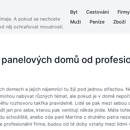
Byt
Cestování
Firmy
jímaje. A pokud se nechcete
Muži
Peníze
Zboží
 od něj ochraňovat moudrostí.
d panelových domů od profesio
h domech a jejich nájemníci tu žijí pod jednou střechou. Něk
ry mohou nabývat různých témat, ale pokud je v domě nepo
běhu rozhovoru takřka pravidelně. Lidé se pak mezi sebou os
šť jen pro sebe, kterou pak ventilují někde jinde. Máte tohl
ndu schodiště, anebo zda paní Martina z druhého patra neza
e profesionální firma, budou od té doby vztahy mezi lid