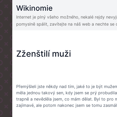
Skip
Wikinomie
to
content
Internet je plný všeho možného, nekalé rejdy nevy
pomyslně spálit, zavítejte na náš web a nechte se
Zženštilí muži
Přemýšleli jste někdy nad tím, jaké to je být muž
měla jednou takový sen, kdy jsem se prý probudila
trapně a nevěděla jsem, co mám dělat. Byl to pro m
zajímavé, ale potom nakonec jsem se tomu zasmá