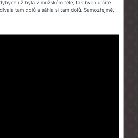
 Kdybych už byla v mužském těle, tak bych určitě
dívala tam dolů a sáhla si tam dolů. Samozřejmě,