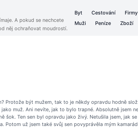
Byt
Cestování
Firmy
jímaje. A pokud se nechcete
Muži
Peníze
Zboží
 od něj ochraňovat moudrostí.
em? Protože být mužem, tak to je někdy opravdu hodně slož
 jako muž. Ani nevíte, jak to bylo trapné. Absolutně jsem 
ě šok. Ten sen byl opravdu jako živý. Netušila jsem, jak se
la. Potom už jsem také svůj sen povyprávěla mým kamará