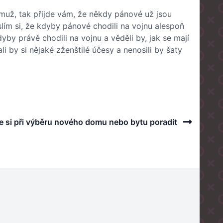
muž, tak přijde vám, že někdy pánové už jsou
lím si, že kdyby pánové chodili na vojnu alespoň
yby právě chodili na vojnu a věděli by, jak se mají
i by si nějaké zženštilé účesy a nenosili by šaty
Next
e si při výběru nového domu nebo bytu poradit
Post