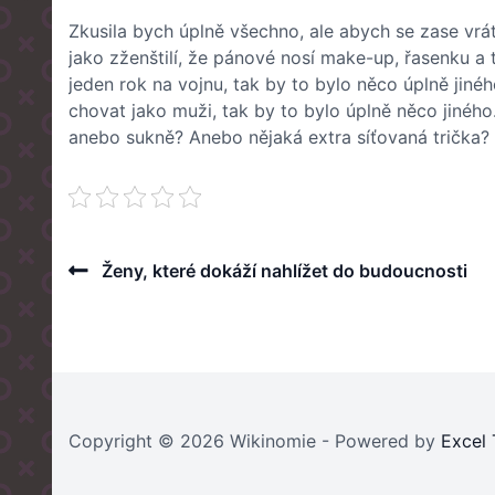
Zkusila bych úplně všechno, ale abych se zase vr
jako zženštilí, že pánové nosí make-up, řasenku a
jeden rok na vojnu, tak by to bylo něco úplně jinéh
chovat jako muži, tak by to bylo úplně něco jiného.
anebo sukně? Anebo nějaká extra síťovaná trička? 
Post
Previous
Ženy, které dokáží nahlížet do budoucnosti
Post
navigation
Copyright © 2026 Wikinomie - Powered by
Excel