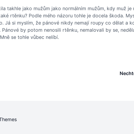
átila takhle jako mužům jako normálním mužům, kdy muž je 
 také rtěnku? Podle mého názoru tohle je docela škoda.
Mys
o. Já si myslím, že pánové nikdy nemají roupy co dělat a kd
 Pánové by potom nenosili rtěnku, nemalovali by se, nedělal
Mně se tohle vůbec nelíbí.
Necht
 Themes