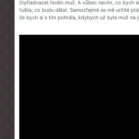
čtyřiadvacet hodin muž. A vůbec nevím, co bych sic
tušila, co budu dělat. Samozřejmě se mě určitě pt
že bych si s tím pohrála, kdybych už byla muž na 