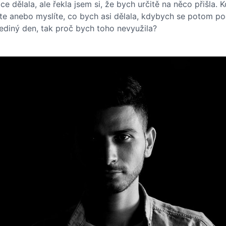
e dělala, ale řekla jsem si, že bych určitě na něco přišla.
áte anebo myslíte, co bych asi dělala, kdybych se potom po
jediný den, tak proč bych toho nevyužila?