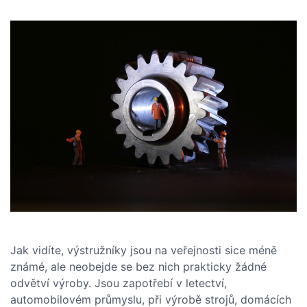
Jak vidíte, výstružníky jsou na veřejnosti sice méně
známé, ale neobejde se bez nich prakticky žádné
odvětví výroby. Jsou zapotřebí v letectví,
automobilovém průmyslu, při výrobě strojů, domácích