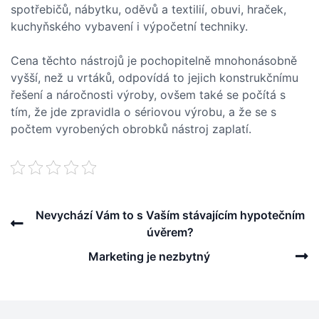
spotřebičů, nábytku, oděvů a textilií, obuvi, hraček,
kuchyňského vybavení i výpočetní techniky.
Cena těchto nástrojů je pochopitelně mnohonásobně
vyšší, než u vrtáků, odpovídá to jejich konstrukčnímu
řešení a náročnosti výroby, ovšem také se počítá s
tím, že jde zpravidla o sériovou výrobu, a že se s
počtem vyrobených obrobků nástroj zaplatí.
Post
Previous
Nevychází Vám to s Vaším stávajícím hypotečním
navigation
Post
úvěrem?
N
Marketing je nezbytný
P