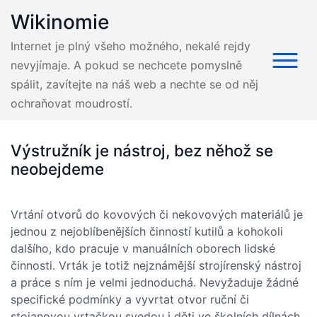
Skip
Wikinomie
to
content
Internet je plný všeho možného, nekalé rejdy
nevyjímaje. A pokud se nechcete pomyslně
spálit, zavítejte na náš web a nechte se od něj
ochraňovat moudrostí.
Výstružník je nástroj, bez něhož se
neobejdeme
Vrtání otvorů do kovových či nekovových materiálů je
jednou z nejoblíbenějších činností kutilů a kohokoli
dalšího, kdo pracuje v manuálních oborech lidské
činnosti. Vrták je totiž nejznámější strojírenský nástroj
a práce s ním je velmi jednoduchá. Nevyžaduje žádné
specifické podmínky a vyvrtat otvor ruční či
stojanovou vrtačkou svedou i děti ve školních dílnách.