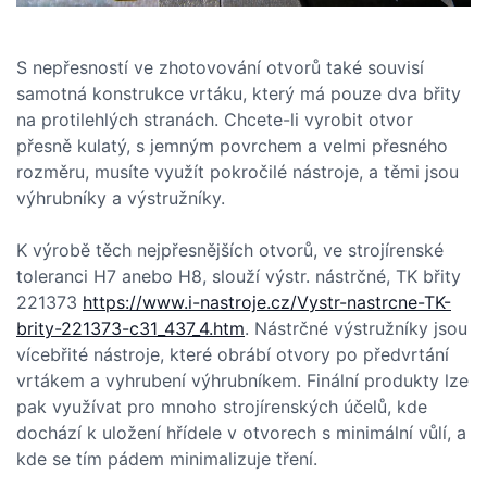
S nepřesností ve zhotovování otvorů také souvisí
samotná konstrukce vrtáku, který má pouze dva břity
na protilehlých stranách. Chcete-li vyrobit otvor
přesně kulatý, s jemným povrchem a velmi přesného
rozměru, musíte využít pokročilé nástroje, a těmi jsou
výhrubníky a výstružníky.
K výrobě těch nejpřesnějších otvorů, ve strojírenské
toleranci H7 anebo H8, slouží výstr. nástrčné, TK břity
221373
https://www.i-nastroje.cz/Vystr-nastrcne-TK-
brity-221373-c31_437_4.htm
. Nástrčné výstružníky jsou
vícebřité nástroje, které obrábí otvory po předvrtání
vrtákem a vyhrubení výhrubníkem. Finální produkty lze
pak využívat pro mnoho strojírenských účelů, kde
dochází k uložení hřídele v otvorech s minimální vůlí, a
kde se tím pádem minimalizuje tření.