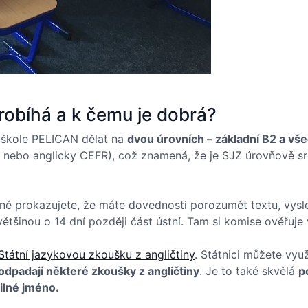
probíhá a k čemu je dobrá?
é škole PELICAN dělat na
dvou úrovních – základní B2 a vš
ebo anglicky CEFR), což znamená, že je SJZ úrovňově srov
emné prokazujete, že máte dovednosti porozumět textu, vysl
tšinou o 14 dní později část ústní. Tam si komise ověřuje v
Státní jazykovou zkoušku z angličtiny
. Státnici můžete využ
odpadají některé zkoušky z angličtiny
. Je to také skvělá
p
ilné jméno.