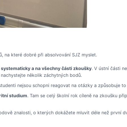
dů, na které dobré při absolvování SJZ myslet.
 systematicky a na všechny části zkoušky
. V ústní části 
i nachystejte několik záchytných bodů.
 studenti nejsou schopni reagovat na otázky a způsobuje to
itní studium
. Tam se celý školní rok cíleně na zkoušku př
dově znalosti, o kterých dokážete mluvit déle než první dv