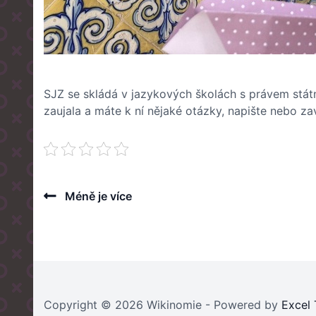
SJZ se skládá v jazykových školách s právem stát
zaujala a máte k ní nějaké otázky, napište nebo 
Post
Previous
Méně je více
Post
navigation
Copyright © 2026 Wikinomie - Powered by
Excel