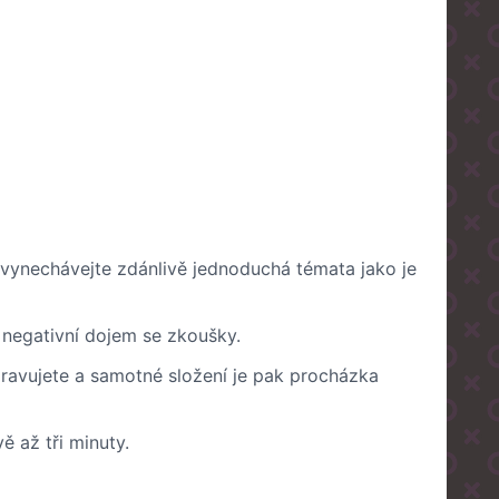
nevynechávejte zdánlivě jednoduchá témata jako je
 negativní dojem se zkoušky.
ipravujete a samotné složení je pak procházka
ě až tři minuty.