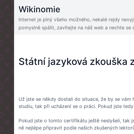
Skip
Wikinomie
to
content
Internet je plný všeho možného, nekalé rejdy nevy
pomyslně spálit, zavítejte na náš web a nechte se
Státní jazyková zkouška z 
Už jste se někdy dostali do situace, že by se vám h
studiu, tak při ucházení se o práci. Pokud jste te
Pokud jste o tomto certifikátu ještě neslyšeli, ta
ně nejlépe připravit podle našich zkušených lektorů