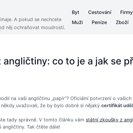
Byt
Cestování
Firmy
jímaje. A pokud se nechcete
Muži
Peníze
Zboží
 od něj ochraňovat moudrostí.
angličtiny: co to je a jak se př
odil na vaši angličtinu „papír“? Oficiální potvrzení o vašic
dy někdy uvažovali, že by bylo dobré si nějaký
certifikát ud
k jste tady správně. V tomto článku vám
státní zkoušky z angl
 angličtiny. Tak čtěte dále!