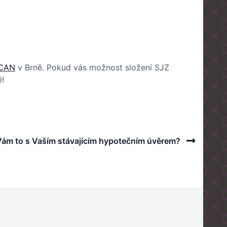
ICAN
v Brně. Pokud vás možnost složení SJZ
é!
Next
ám to s Vaším stávajícím hypotečním úvěrem?
Post