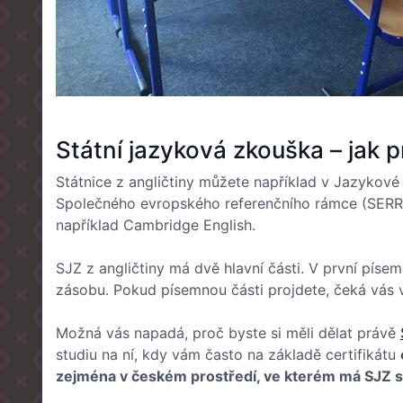
Státní jazyková zkouška – jak 
Státnice z angličtiny můžete například v Jazykov
Společného evropského referenčního rámce (SERR n
například Cambridge English.
SJZ z angličtiny má dvě hlavní části. V první pís
zásobu. Pokud písemnou části projdete, čeká vás vě
Možná vás napadá, proč byste si měli dělat právě
studiu na ní, kdy vám často na základě certifikátu
zejména v českém prostředí, ve kterém má SJZ s