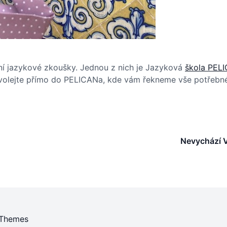
ní jazykové zkoušky. Jednou z nich je Jazyková
škola PEL
zavolejte přímo do PELICANa, kde vám řekneme vše potřebn
Nevychází V
 Themes