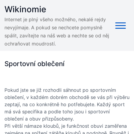
Skip
Wikinomie
to
content
Internet je plný všeho možného, nekalé rejdy
nevyjímaje. A pokud se nechcete pomyslně
spálit, zavítejte na náš web a nechte se od něj
ochraňovat moudrostí.
Sportovní oblečení
Pokud jste se již rozhodli sáhnout po sportovním
oblečení, v každém dobrém obchodě se vás při výběru
zeptají, na co konkrétně ho potřebujete. Každý sport
má svá specifika a podle toho jsou i sportovní
oblečení a obuv přizpůsobeny.
Při větší námaze kloubů, je funkčnost obuvi zaměřena
zejména na snížení zátěže kloubů a podobně. Rovněž i