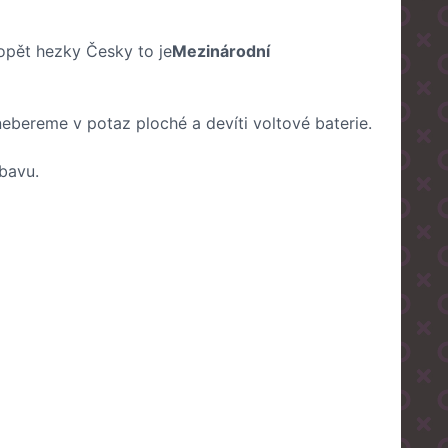
 opět hezky Česky to je
Mezinárodní
bereme v potaz ploché a devíti voltové baterie.
ábavu.