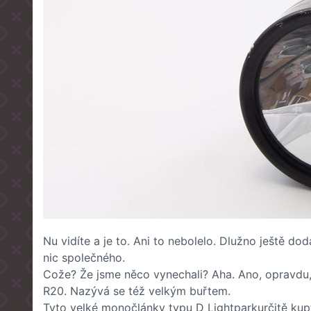
Nu vidíte a je to. Ani to nebolelo. Dlužno ještě do
nic společného.
Cože? Že jsme něco vynechali? Aha. Ano, opravdu,
R20. Nazývá se též velkým buřtem.
Tyto
velké monočlánky typu D Lightpark
určitě kup