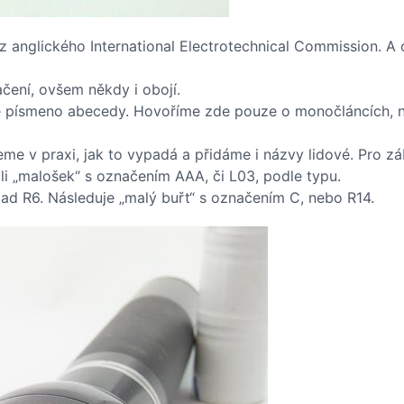
 z anglického International Electrotechnical Commission. A
čení, ovšem někdy i obojí.
ké písmeno abecedy. Hovoříme zde pouze o monočláncích, ne
eme v praxi, jak to vypadá a přidáme i názvy lidové. Pro z
li „malošek“ s označením AAA, či L03, podle typu.
lad R6. Následuje „malý buřt“ s označením C, nebo R14.