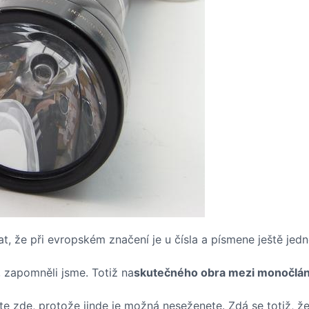
dat, že při evropském značení je u čísla a písmene ještě jed
 zapomněli jsme. Totiž na
skutečného obra mezi monočlá
te zde, protože jinde je možná neseženete. Zdá se totiž, ž