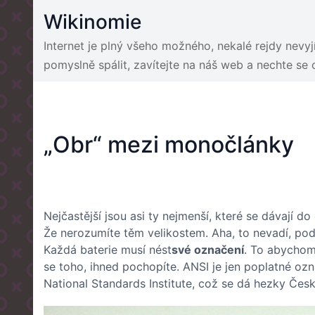
Skip
Wikinomie
to
content
Internet je plný všeho možného, nekalé rejdy nevy
pomyslně spálit, zavítejte na náš web a nechte se
„Obr“ mezi monočlánky
Nejčastější jsou asi ty nejmenší, které se dávají do
Že nerozumíte těm velikostem. Aha, to nevadí, podí
Každá baterie musí nést
své označení
. To abychom
se toho, ihned pochopíte. ANSI je jen poplatné oz
National Standards Institute, což se dá hezky Česk