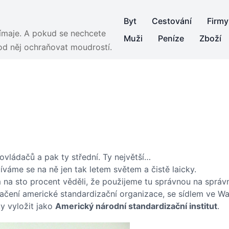
Byt
Cestování
Firmy
jímaje. A pokud se nechcete
Muži
Peníze
Zboží
 od něj ochraňovat moudrostí.
 ovládačů a pak ty střední. Ty největší…
váme se na ně jen tak letem světem a čistě laicky.
 na sto procent věděli, že použijeme tu správnou na správn
načení americké standardizační organizace, se sídlem ve W
y vyložit jako
Americký národní standardizační institut
.