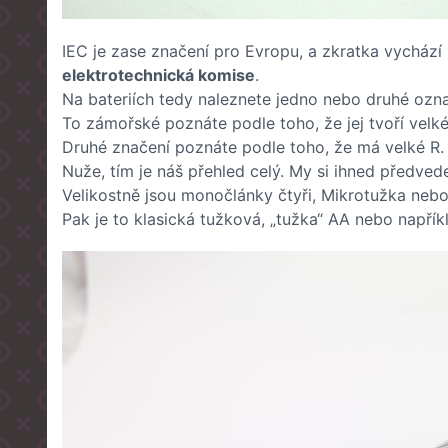
IEC je zase značení pro Evropu, a zkratka vychází
elektrotechnická komise
.
Na bateriích tedy naleznete jedno nebo druhé ozna
To zámořské poznáte podle toho, že jej tvoří vel
Druhé značení poznáte podle toho, že má velké R.
Nuže, tím je náš přehled celý. My si ihned předved
Velikostně jsou monočlánky čtyři, Mikrotužka nebo
Pak je to klasická tužková, „tužka“ AA nebo napřík