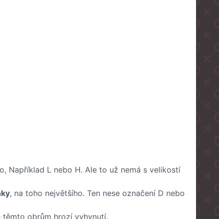
no, Například L nebo H. Ale to už nemá s velikostí
nky
, na toho největšího. Ten nese označení D nebo
e těmto obrům hrozí vyhynutí.