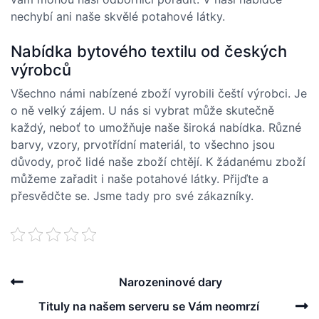
nechybí ani naše skvělé
potahové látky
.
Nabídka bytového textilu od českých
výrobců
Všechno námi nabízené zboží vyrobili čeští výrobci. Je
o ně velký zájem. U nás si vybrat může skutečně
každý, neboť to umožňuje naše široká nabídka. Různé
barvy, vzory, prvotřídní materiál, to všechno jsou
důvody, proč lidé naše zboží chtějí. K žádanému zboží
můžeme zařadit i naše potahové látky. Přijďte a
přesvědčte se. Jsme tady pro své zákazníky.
Post
Previous
Narozeninové dary
navigation
Post
N
Tituly na našem serveru se Vám neomrzí