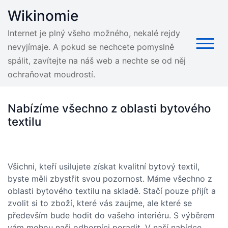
Skip
Wikinomie
to
content
Internet je plný všeho možného, nekalé rejdy
nevyjímaje. A pokud se nechcete pomyslně
spálit, zavítejte na náš web a nechte se od něj
ochraňovat moudrostí.
Nabízíme všechno z oblasti bytového
textilu
Všichni, kteří usilujete získat kvalitní bytový textil,
byste měli zbystřit svou pozornost. Máme všechno z
oblasti bytového textilu na skladě. Stačí pouze přijít a
zvolit si to zboží, které vás zaujme, ale které se
především bude hodit do vašeho interiéru. S výběrem
vám mohou naši odborníci poradit. V naší nabídce