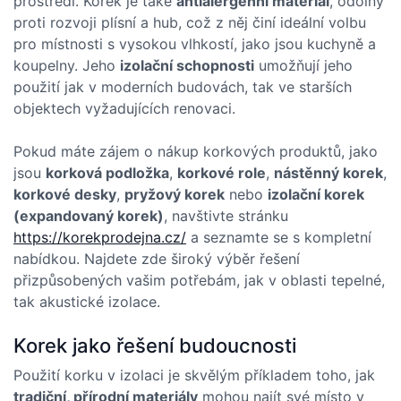
prostředí. Korek je také
antialergenní materiál
, odolný
proti rozvoji plísní a hub, což z něj činí ideální volbu
pro místnosti s vysokou vlhkostí, jako jsou kuchyně a
koupelny. Jeho
izolační schopnosti
umožňují jeho
použití jak v moderních budovách, tak ve starších
objektech vyžadujících renovaci.
Pokud máte zájem o nákup korkových produktů, jako
jsou
korková podložka
,
korkové role
,
nástěnný korek
,
korkové desky
,
pryžový korek
nebo
izolační korek
(expandovaný korek)
, navštivte stránku
https://korekprodejna.cz/
a seznamte se s kompletní
nabídkou. Najdete zde široký výběr řešení
přizpůsobených vašim potřebám, jak v oblasti tepelné,
tak akustické izolace.
Korek jako řešení budoucnosti
Použití korku v izolaci je skvělým příkladem toho, jak
tradiční, přírodní materiály
mohou najít své místo v