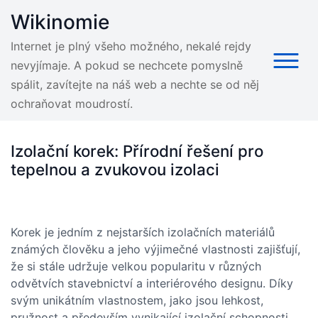
Skip
Wikinomie
to
content
Internet je plný všeho možného, nekalé rejdy
nevyjímaje. A pokud se nechcete pomyslně
spálit, zavítejte na náš web a nechte se od něj
ochraňovat moudrostí.
Izolační korek: Přírodní řešení pro
tepelnou a zvukovou izolaci
Korek je jedním z nejstarších izolačních materiálů
známých člověku a jeho výjimečné vlastnosti zajišťují,
že si stále udržuje velkou popularitu v různých
odvětvích stavebnictví a interiérového designu. Díky
svým unikátním vlastnostem, jako jsou lehkost,
pružnost a především vynikající izolační schopnosti,